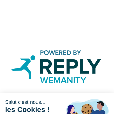
Salut c'est nous...
Catégories
les Cookies !
Culture Agile
Monde Du Travail