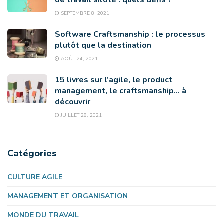
de travail siloté : quels défis ?
SEPTEMBRE 8, 2021
Software Craftsmanship : le processus
plutôt que la destination
AOÛT 24, 2021
15 livres sur l’agile, le product
management, le craftsmanship… à
découvrir
JUILLET 28, 2021
Catégories
CULTURE AGILE
MANAGEMENT ET ORGANISATION
MONDE DU TRAVAIL