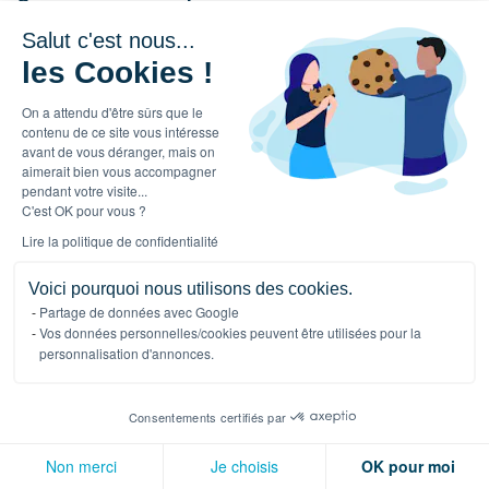
On vous recommande
Salut c'est nous...
Qu’est-ce que la conduite du changement
les Cookies !
?
On a attendu d'être sûrs que le
JANVIER 29, 2024
contenu de ce site vous intéresse
avant de vous déranger, mais on
Content Management System : bienvenue
aimerait bien vous accompagner
dans le monde d’après !
pendant votre visite...
C'est OK pour vous ?
FÉVRIER 15, 2022
Lire la politique de confidentialité
Parties prenantes et processus clés :
guide de la gouvernance des API
Voici pourquoi nous utilisons des cookies.
Partage de données avec Google
JUILLET 20, 2023
Vos données personnelles/cookies peuvent être utilisées pour la
personnalisation d'annonces.
Entreprises data driven : des entreprises
pilotées par la donnée pour plus d’agilité
NOVEMBRE 4, 2022
Consentements certifiés par
Non merci
Je choisis
OK pour moi