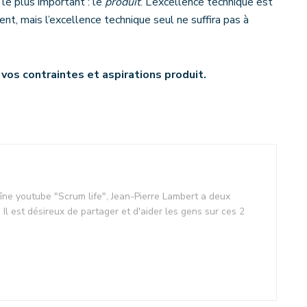
le plus important : le
produit
. L’excellence technique est
t, mais l’excellence technique seul ne suffira pas à
vos contraintes et aspirations produit.
îne youtube "Scrum life", Jean-Pierre Lambert a deux
té. Il est désireux de partager et d'aider les gens sur ces 2