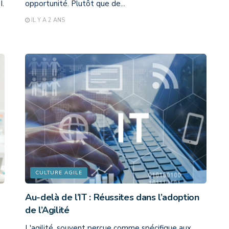
I.
opportunité. Plutôt que de...
IL Y A 2 ANS
CULTURE AGILE
Au-delà de l’IT : Réussites dans l’adoption
de l’Agilité
L'agilité, souvent perçue comme spécifique aux